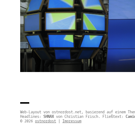
Web-Layout von ostnordost.net, basierend auf einem Th
Headlines:
SHNAX
von Christian Frisch. Fließtext:
Cami
© 2026
ostnordost
|
Impressum