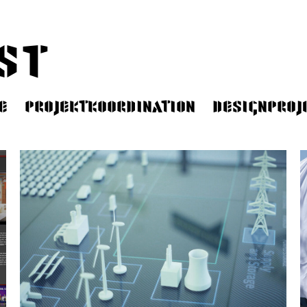
st
e
Projektkoordination
Designproj