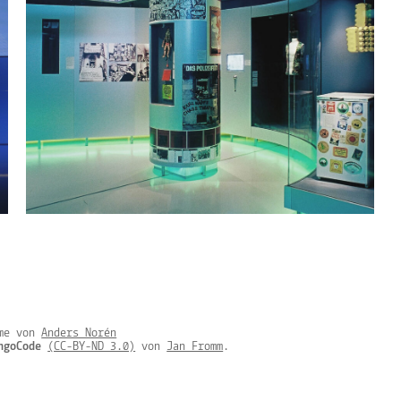
eme von
Anders Norén
ngoCode
(CC-BY-ND 3.0)
von
Jan Fromm
.