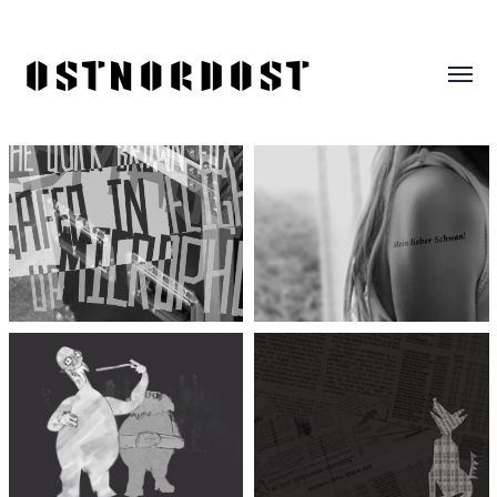
ostnordost
Menü
umsch