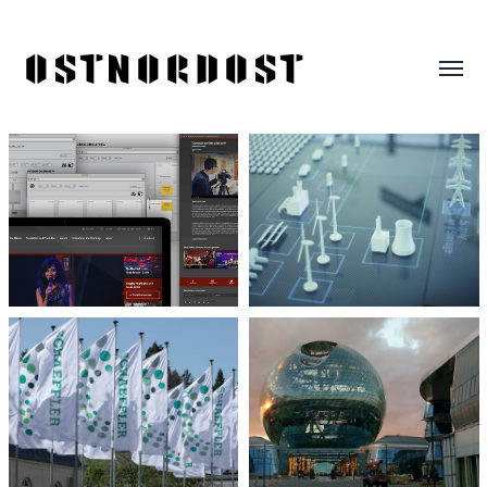
ostnordost
Menü
umsch