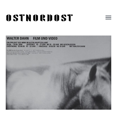
ostnordost
Menü
umsch