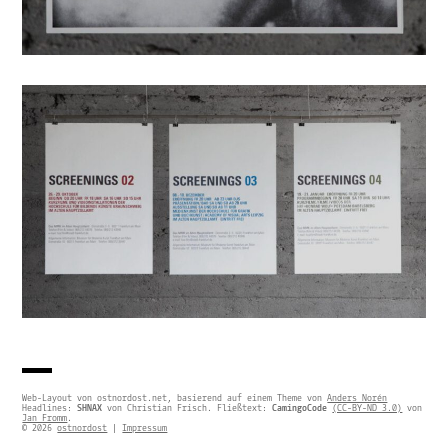
Web-Layout von ostnordost.net, basierend auf einem Theme von
Anders Norén
Headlines:
SHNAX
von Christian Frisch. Fließtext:
CamingoCode
(CC-BY-ND 3.0)
von
Jan Fromm
.
© 2026
ostnordost
|
Impressum